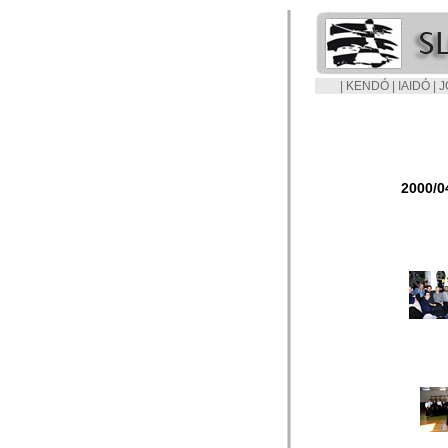
|
KENDÓ
|
IAIDÓ
|
J
2000/0