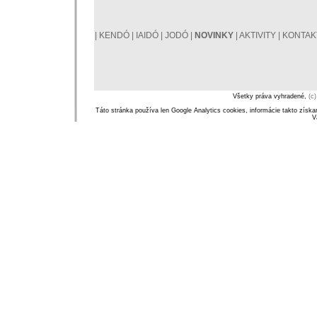
|
KENDÓ
|
IAIDÓ
|
JODÓ
|
NOVINKY
|
AKTIVITY
|
KONTAK
Všetky práva vyhradené,
(c)
Táto stránka používa len Google Analytics cookies, informácie takto zís
V